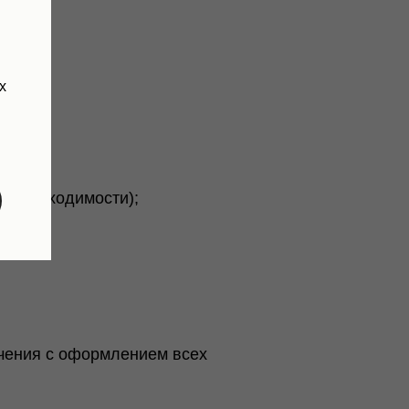
ию;
х
 необходимости);
ачения с оформлением всех