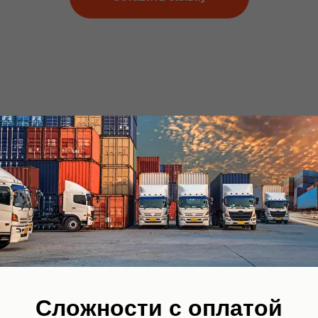
ить заявку и как это
Параметры груза
: тип, вес, габариты;
Срок
временного ввоза/вывоза;
Адрес забора и доставки
;
Ссылки на документы
(инвойс, спецификац
Сложности с оплатой