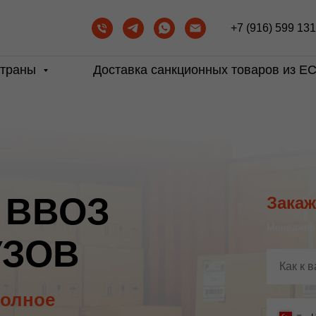
ктные расчёты и транзит международных грузов.
Мы работае
+7 (916) 599 13
страны
Доставка санкционных товаров из Е
 ВВОЗ
Закаж
Менеджер 
УЗОВ
олное