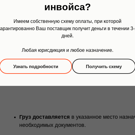
инвойса?
Расчет
стоимости и сроков;
Рекомендации
по оформлению и страхован
Имеем собственную схему оплаты, при которой
Подробный план
временного ввоза/вывоза.
гарантированно Ваш поставщик получит деньги в течении 3-
дней.
Любая юрисдикция и любое назначение.
Организуем
забор груза;
Обеспечиваем
таможенное оформление (при
Узнать подробности
Получить схему
Контролируем
процесс до финальной точки.
Груз доставляется
в указанное место назн
необходимых документов.