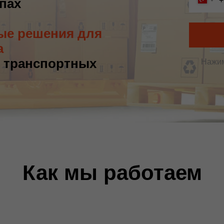
+
апах
ые решения для
а
, транспортных
Нажим
Как мы работаем