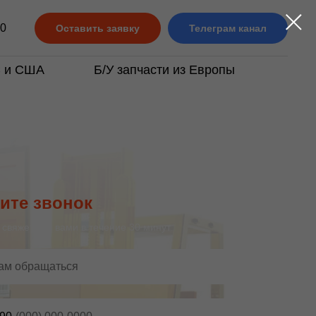
м через официальных партнёров в России и Беларуси, обеспеч
10
Оставить заявку
Телеграм канал
С и США
Б/У запчасти из Европы
ите звонок
свяжется с вами в течение 30 минут