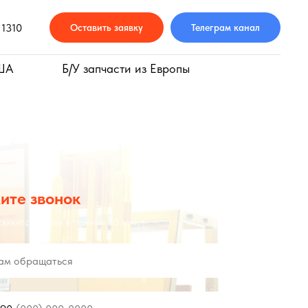
ртнёров в России и Беларуси, обеспечивая юридически корректные р
 1310
Оставить заявку
Телеграм канал
США
Б/У запчасти из Европы
ите звонок
вяжется с вами в течение 30 минут