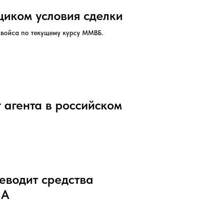
щиком условия сделки
нвойса по текущему курсу ММВБ.
 агента в российском
реводит средства
ША