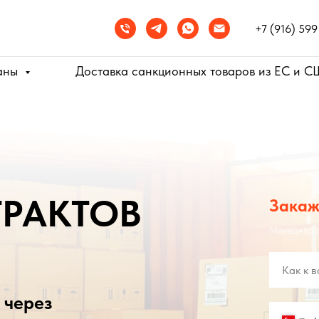
 транзит международных грузов.
Мы работаем через официальных па
+7 (916) 599
раны
Доставка санкционных товаров из ЕС и 
ТРАКТОВ
Закаж
Менеджер с
через