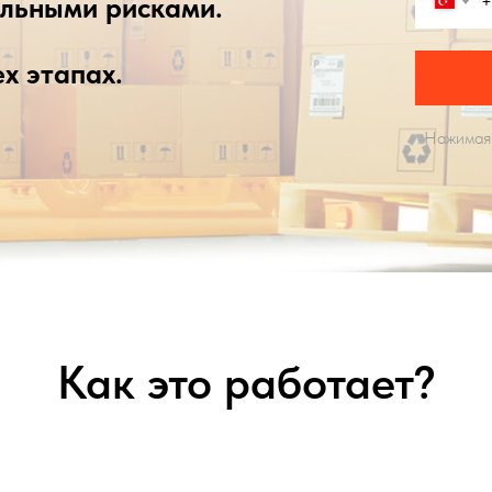
альными рисками.
+
х этапах.
Нажимая 
Как это работает?