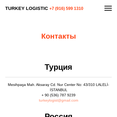
ых грузов.
Мы работаем через официальных партнёров в Ро
TURKEY LOGISTIC
+7 (916) 599 1310
Контакты
Турция
Mesihpaşa Mah. Aksaray Cd. Nur Center No: 43/310 LALELİ-
İSTANBUL
+ 90 (536) 787 9239
turkeylogist@gmail.com
Россия